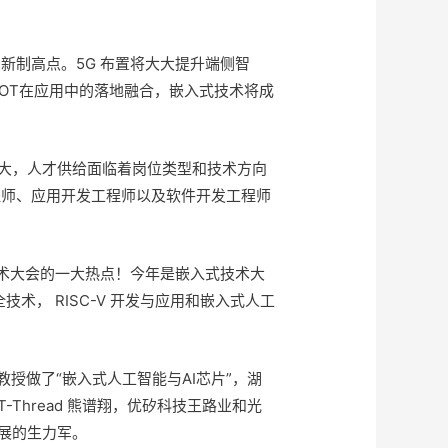
新制高点。5G 布置将大大提升端侧智
术与IOT在应用中的落地融合，嵌入式技术将成
较大，人才供给面临着岗位类型和技术方向
程师、应用开发工程师以及软件开发工程师
式技术大会的一大热点！今年是嵌入式技术大
， RISC-V 开发与应用和嵌入式人工
授做了“嵌入式人工智能与AI芯片”，湖
Thread 熊谱翔，优矽科技王路业和光
发展的生力军。