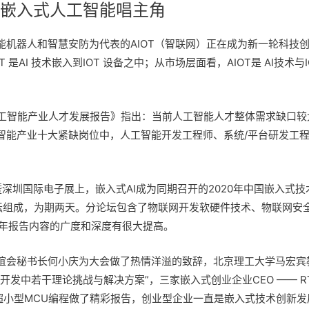
、嵌入式人工智能唱主角
机器人和智慧安防为代表的AIOT（智联网）正在成为新一轮科技创
T 是AI 技术嵌入到IOT 设备之中；从市场层面看，AIOT是 AI技
版《人工智能产业人才发展报告》指出：当前人工智能人才整体需求缺口
智能产业十大紧缺岗位中，人工智能开发工程师、系统/平台研发工
展暨深圳国际电子展上，嵌入式AI成为同期召开的2020年中国嵌入
组成，为期两天。分论坛包含了物联网开发软硬件技术、物联网安全技术
今年报告内容的广度和深度有很大提高。
会秘书长何小庆为大会做了热情洋溢的致辞，北京理工大学马宏宾教
发中若干理论挑战与解决方案”，三家嵌入式创业企业CEO —— RT-
-V和超小型MCU编程做了精彩报告，创业型企业一直是嵌入式技术创新